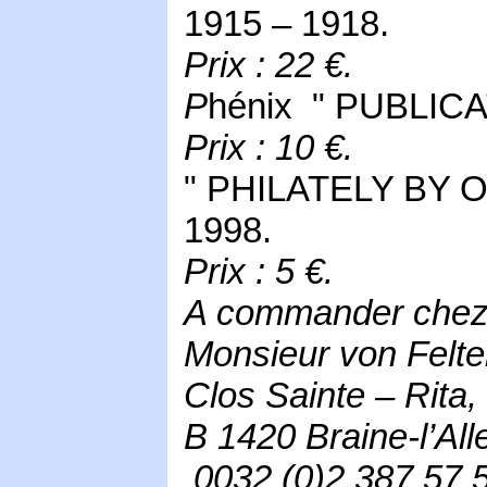
1915 – 1918.
Prix : 22 €.
P
hénix " PUBLICA
Prix : 10 €.
" PHILATELY BY O
1998.
Prix : 5 €.
A commander chez l
Monsieur von Felte
Clos Sainte – Rita,
B 1420 Braine-l’All
0032 (0)2 387 57 