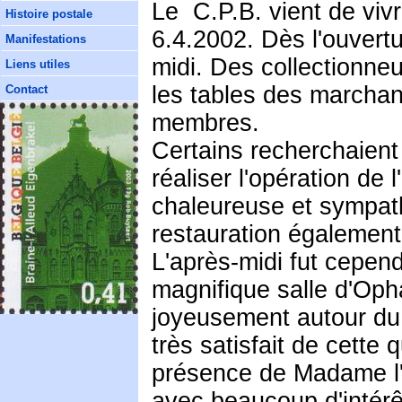
Le C.P.B. vient de viv
Histoire postale
6.4.2002. Dès l'ouvertur
Manifestations
midi. Des collectionneu
Liens utiles
les tables des marchan
Contact
membres.
Certains recherchaient 
réaliser l'opération de
chaleureuse et sympathi
restauration également
L'après-midi fut cepen
magnifique salle d'Opha
joyeusement autour du v
très satisfait de cette
présence de Madame l'At
avec beaucoup d'intérê