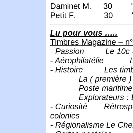
Daminet M. 30
Petit F. 30 
Lu pour vous …..
Timbres Magazine – n° 
- Passion Le 10c « P
- Aérophilatélie La
- Histoire Les timbre
La ( première ) gue
Poste maritime : l
Explorateurs : Esp
- Curiosité Rétrospe
colonies
- Régionalisme Le Che