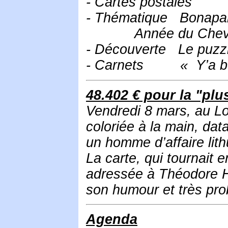
- Cartes postales Mo
- Thématique Bonaparte
Année du Cheval : 
- Découverte Le puzzl
- Carnets « Y’a bo
48.402 € pour la "plus
Vendredi 8 mars, au L
coloriée à la main, da
un homme d’affaire lit
La carte, qui tournait 
adressée à Théodore H
son humour et très prob
Agenda