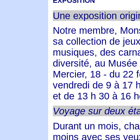
EXPOSITION
Une exposition origin
Notre membre, Mons
sa collection de jeu
musiques, des carna
diversité, au Musée 
Mercier, 18 - du 22 
vendredi de 9 à 17 
et de 13 h 30 à 16 h
Voyage sur deux éta
Durant un mois, chac
moins avec ses yeu