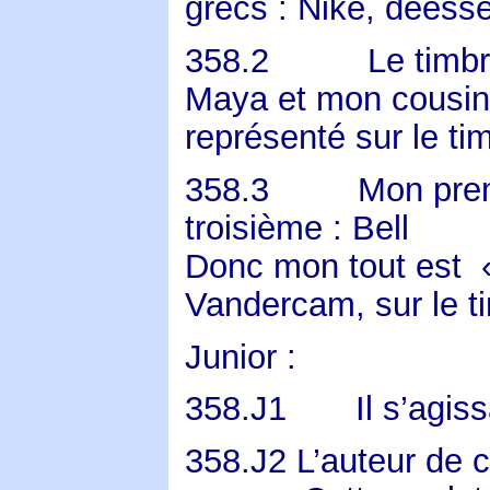
grecs : Niké, déesse 
358.2
Le timb
Maya et mon cousin 
représenté sur le ti
358.3
Mon prem
troisième : Bell
Donc mon tout est
Vandercam, sur le t
Junior :
358.J1
Il s’agis
358.J2
L’auteur de 