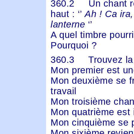
360.2
Un chant r
haut : ‘’
Ah !
Ca ira,
lanterne
‘’
A quel timbre pourr
Pourquoi ?
360.3
Trouvez la
Mon premier est un
Mon deuxième se fr
travail
Mon troisième chan
Mon quatrième est 
Mon cinquième se 
Mon sixième revient