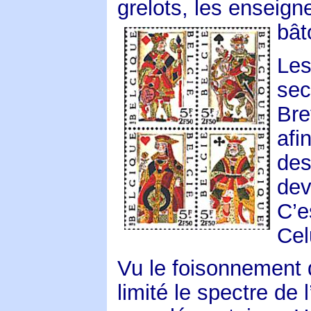
grelots, les enseig
bât
Les
sec
Bre
afi
des
dev
C’e
Cel
Vu le foisonnement 
limité le spectre de 