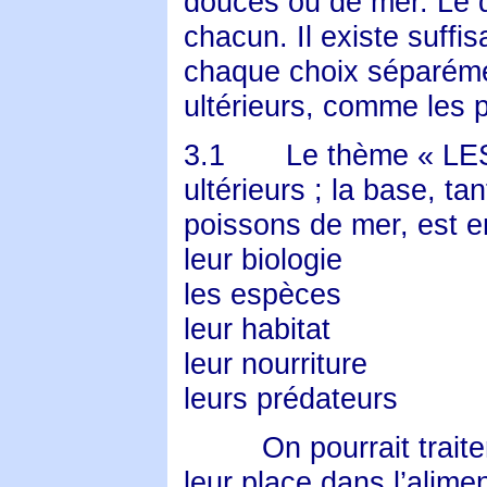
douces ou de mer. Le 
chacun. Il existe suff
chaque choix séparéme
ultérieurs, comme les 
3.1
Le thème « LE
ultérieurs ; la base, t
poissons de mer, est e
leur biologie
les espèces
leur habitat
leur nourriture
leurs prédateurs
On pourrait trait
leur place dans l’alim