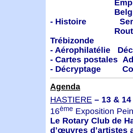
Empire Ottoman
Belgique, Alb
- Histoire Semi-m
Route du thé :
Trébizonde
- Aérophilatélie Déc
- Cartes postales A
- Décryptage Corp
Agenda
HASTIERE
– 13 & 14
ème
16
Exposition Pein
Le Rotary Club de Ha
d’œuvres d’artistes 