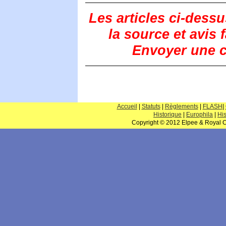
Les articles ci-dess
la source et avis 
Envoyer une co
Accueil
|
Statuts
|
Règlements
|
FLASH
|
Historique
|
Europhila
|
His
Copyright © 2012 Elpee & Royal Cl