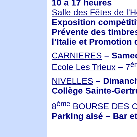
10 à 17 heures
Salle des Fêtes de l’Hô
Exposition compétiti
Prévente des timbre
l’Italie et Promotion 
CARNIERES
– Samedi
è
Ecole Les Trieux
– 7
NIVELLES
– Dimanch
Collège Sainte-Gert
ème
8
BOURSE DES C
Parking aisé – Bar e