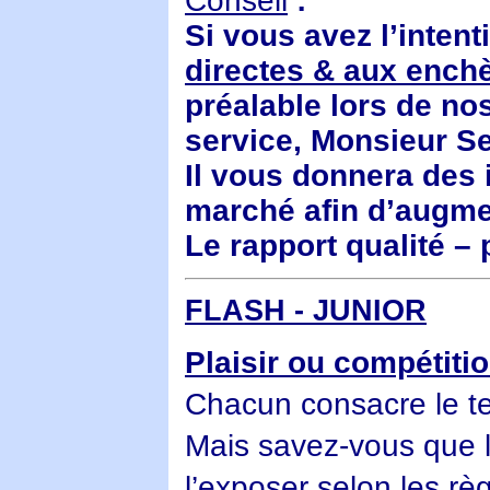
Conseil
:
Si vous avez l’intent
directes & aux ench
préalable lors de n
service, Monsieur S
Il vous donnera des 
marché afin d’augmen
Le rapport qualité – 
FLASH - JUNIOR
Plaisir ou compétiti
Chacun consacre le tem
Mais savez-vous que l’
l’exposer selon les rè