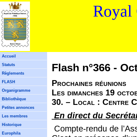
Royal 
Accueil
Flash n°366 - Oc
Statuts
Règlements
Prochaines réunions
FLASH
Les dimanches 19 octob
Organigramme
Bibliothèque
30. – Local : Centre C
Petites annonces
En direct du Secrétar
Les membres
Historique
Compte-rendu de l’As
Europhila