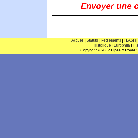
Envoyer une co
Accueil
|
Statuts
|
Règlements
|
FLASH
|
Historique
|
Europhila
|
His
Copyright © 2012 Elpee & Royal Cl